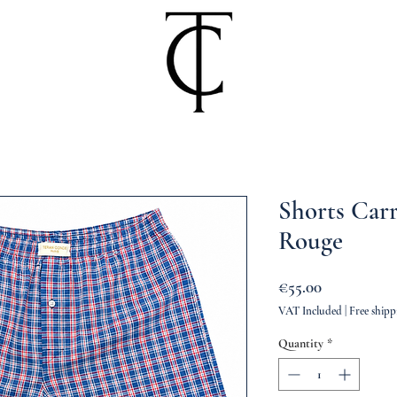
Shorts Carr
Rouge
Price
€55.00
VAT Included
|
Free shipp
Quantity
*