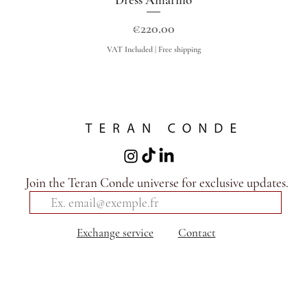
Price
€220.00
VAT Included
|
Free shipping
Join the Teran Conde universe for exclusive updates.
Exchange service
Contact