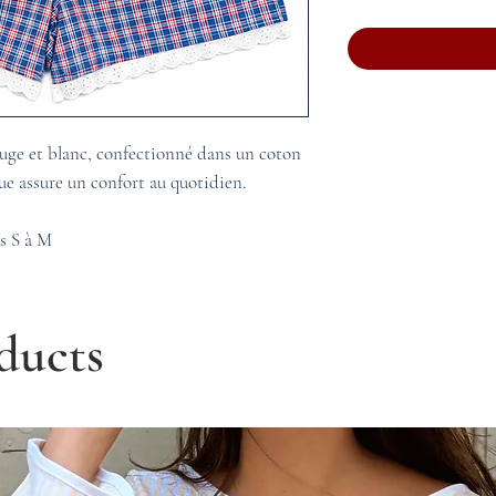
ouge et blanc, confectionné dans un coton
ique assure un confort au quotidien.
es S à M
ducts